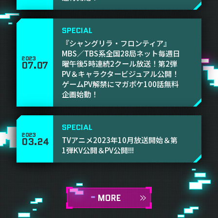
SPECIAL
『シャングリラ・フロンティア』
MBS／TBS系全国28局ネット毎週日
2023
曜午後5時連続2クール放送！第2弾
07
.
07
PV＆キャラクタービジュアル公開！
ゲームPV解禁にマガポケ100話無料
企画始動！
SPECIAL
2023
TVアニメ2023年10月放送開始＆第
03
.
24
1弾KV公開＆PV公開!!!
MORE