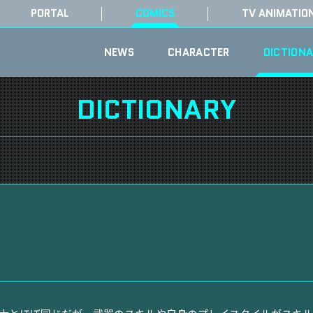
PORTAL
COMICS
TV ANIMATIO
NEWS
CHARACTER
DICTION
DICTIONARY