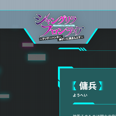
傭兵
ようへい