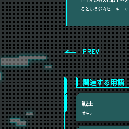
性能そのものは戦士や剣
るという少々ピーキーな
PREV
関連する用語
戦士
せんし